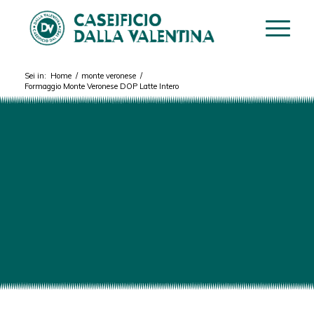
Sei in:
Home
/
monte veronese
/
Formaggio Monte Veronese DOP Latte Intero