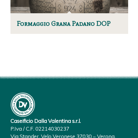
Formaggio Grana Padano DOP
Caseificio Dalla Valentina s.r.l.
P.Iva / C.F. 02214030237
Via Stander, Velo Veronese 37030 – Verona,