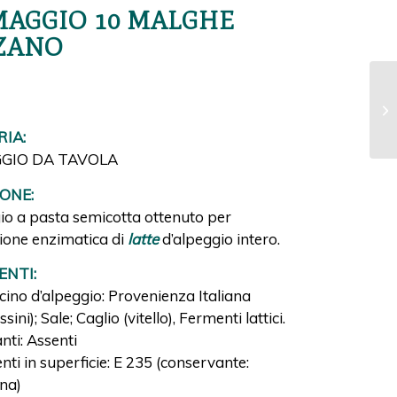
AGGIO 10 MALGHE
ZANO
IA:
GIO DA TAVOLA
IONE:
o a pasta semicotta ottenuto per
ione enzimatica di
latte
d’alpeggio intero.
ENTI:
ino d’alpeggio: Provenienza Italiana
sini); Sale; Caglio (vitello), Fermenti lattici.
ti: Assenti
ti in superficie: E 235 (conservante:
na)