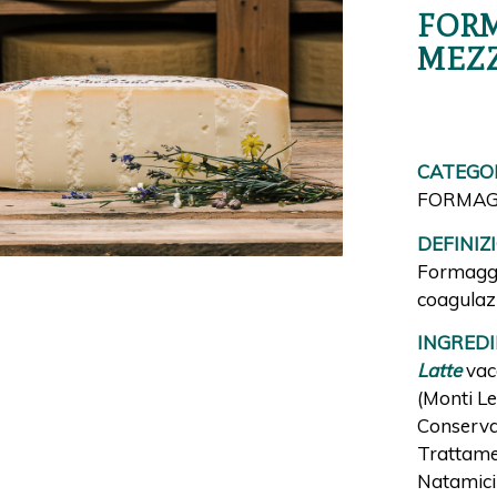
FORM
MEZ
CATEGOR
FORMAG
DEFINIZ
Formaggi
coagulaz
INGREDI
Latte
vacc
(Monti Les
Conservan
Trattamen
Natamici